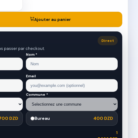
Ajouter au panier
Direct
ns passer par checkout.
Nom *
Email
Commune *
700 DZD
Bureau
400 DZD
1