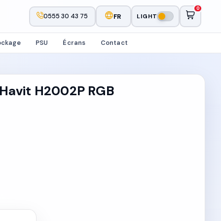
0
0555 30 43 75
FR
LIGHT
ockage
PSU
Écrans
Contact
 Havit H2002P RGB