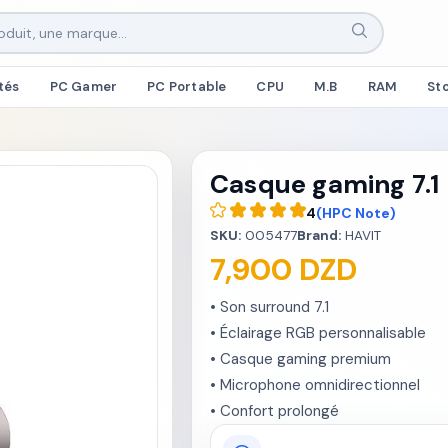
tés
PC Gamer
PC Portable
CPU
M.B
RAM
St
Casque gaming 7.1
4
(HPC Note)
SKU:
005477
Brand:
HAVIT
7,900 DZD
• Son surround 7.1

• Éclairage RGB personnalisable

• Casque gaming premium

• Microphone omnidirectionnel

• Confort prolongé