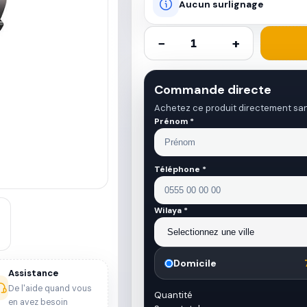
Aucun surlignage
−
+
Commande directe
Achetez ce produit directement sa
Prénom *
Téléphone *
Wilaya *
Domicile
Assistance
De l'aide quand vous
Quantité
en avez besoin