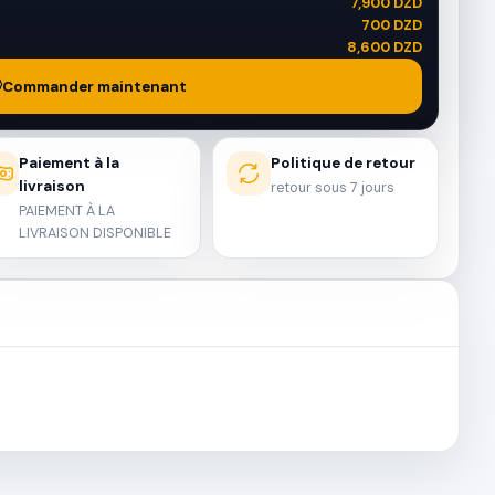
7,900 DZD
700 DZD
8,600 DZD
Commander maintenant
Paiement à la
Politique de retour
livraison
retour sous 7 jours
PAIEMENT À LA
LIVRAISON DISPONIBLE