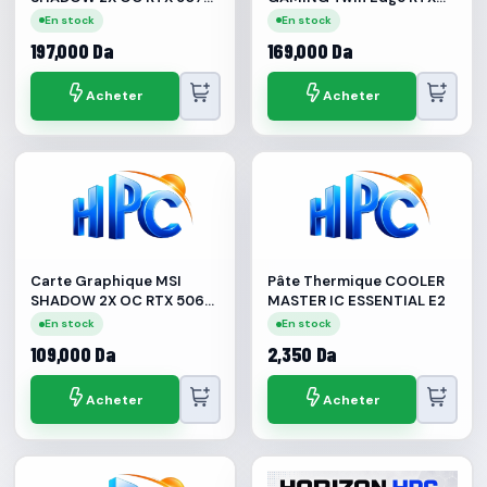
12G GDDR7
5060 Ti 16G GDDR7
En stock
En stock
197,000 Da
169,000 Da
Acheter
Acheter
Carte Graphique MSI
Pâte Thermique COOLER
SHADOW 2X OC RTX 5060
MASTER IC ESSENTIAL E2
8G GDDR7
En stock
En stock
109,000 Da
2,350 Da
Acheter
Acheter