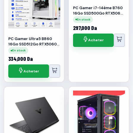
PC Gamer i7-14ème B760
16Go SSD500Go RTX5060
8Go
En stock
297,000 Da
PC Gamer Ultra5 B860
Acheter
16Go SSD512Go RTX5060
8Go
En stock
334,000 Da
Acheter