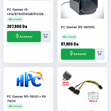
PC Gamer i5-
14G/B760/16GB/512GB
NVMe/RTX3060 12GB
En stock
207,900 Da
PC Gamer R5-5655G
Acheter
En stock
87,900 Da
Acheter
PC Gamer R5-5600 + RX
7600
En stock