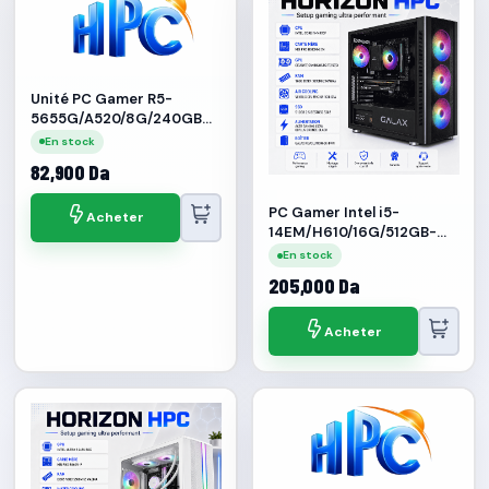
Unité PC Gamer R5-
5655G/A520/8G/240GB
SSD/VEGA7
En stock
82,900 Da
PC Gamer Intel i5-
Acheter
14EM/H610/16G/512GB-
SSD/650W/RTX-5050-8G
En stock
205,000 Da
Acheter