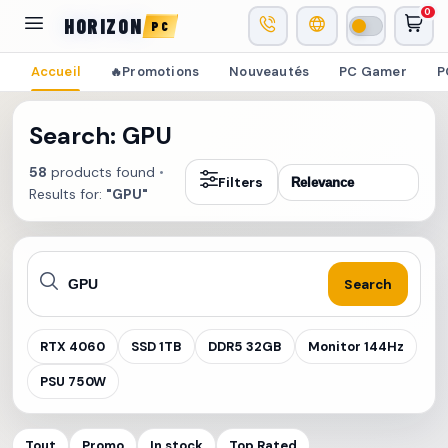
0
HORIZON
PC
Accueil
Promotions
Nouveautés
PC Gamer
P
🔥
Search: GPU
58
products found
•
Filters
Results for:
"GPU"
Search
RTX 4060
SSD 1TB
DDR5 32GB
Monitor 144Hz
PSU 750W
Tout
Promo
In stock
Top Rated