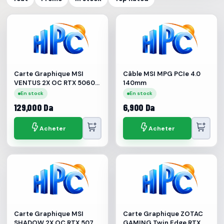
Carte Graphique MSI
Câble MSI MPG PCIe 4.0
VENTUS 2X OC RTX 5060
140mm
Ti 8G GDDR7
En stock
En stock
129,000 Da
6,900 Da
Acheter
Acheter
Carte Graphique MSI
Carte Graphique ZOTAC
SHADOW 2X OC RTX 5070
GAMING Twin Edge RTX