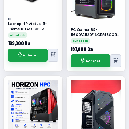
HP
Laptop HP Victus i5-
13ème 16Go SSD1To
PC Gamer R5-
RTX2050 6Go 15.6"
5600/A520/16GB/480GB
En stock
SSD/RTX5050 8GB
En stock
189,000 Da
187,000 Da
Acheter
Acheter