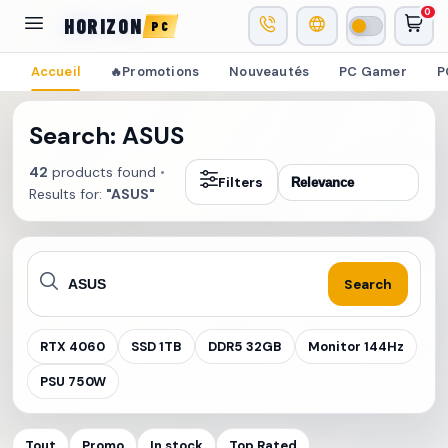
0
HORIZON
PC
Accueil
Promotions
Nouveautés
PC Gamer
P
🔥
Search: ASUS
42
products found
•
Filters
Results for:
"ASUS"
Search
RTX 4060
SSD 1TB
DDR5 32GB
Monitor 144Hz
PSU 750W
Tout
Promo
In stock
Top Rated