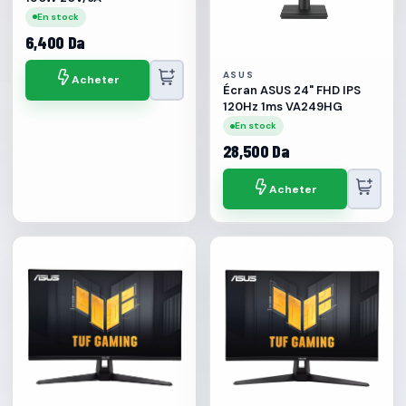
En stock
6,400 Da
ASUS
Acheter
Écran ASUS 24" FHD IPS
120Hz 1ms VA249HG
En stock
28,500 Da
Acheter