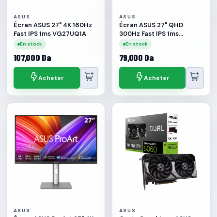
ASUS
ASUS
Écran ASUS 27" 4K 160Hz
Écran ASUS 27" QHD
Fast IPS 1ms VG27UQ1A
300Hz Fast IPS 1ms
VG27AQML5A
En stock
En stock
107,000 Da
79,000 Da
Acheter
Acheter
ASUS
ASUS