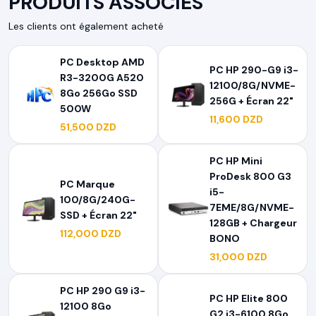
PRODUITS ASSOCIÉS
Les clients ont également acheté
PC Desktop AMD
PC HP 290-G9 i3-
R3-3200G A520
12100/8G/NVME-
8Go 256Go SSD
256G + Écran 22"
500W
11,600 DZD
51,500 DZD
PC HP Mini
ProDesk 800 G3
PC Marque
i5-
100/8G/240G-
7EME/8G/NVME-
SSD + Écran 22"
128GB + Chargeur
112,000 DZD
BONO
31,000 DZD
PC HP 290 G9 i3-
PC HP Elite 800
12100 8Go
G2 i3-6100 8Go