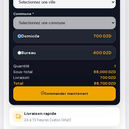
Commune *
Domicile
700 DZD
Bureau
400 DZD
Quantité
1
Sous-total
88,000 DZD
Livraison
700 DZD
Total
88,700 DZD
Commander maintenant
Livraison rapide
24 à 72 heures (selon l'état)