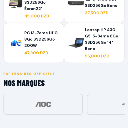
SSD256Go
SSD256Go Bono
Écran22"
37,500 DZD
115,000 DZD
Laptop HP 430
PC i3-7ème H110
G5 i5-8ème 8Go
8Go SSD256Go
SSD256Go 14"
200W
Bono
47,900 DZD
55,000 DZD
PARTENAIRES OFFICIELS
NOS MARQUES