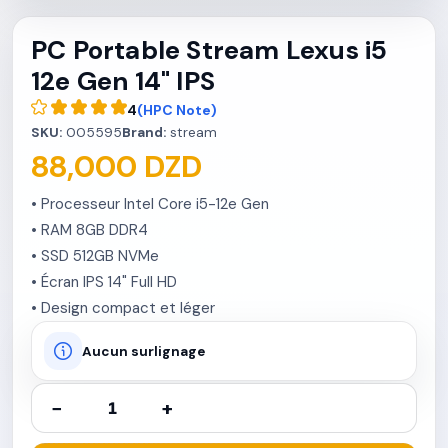
PC Portable Stream Lexus i5
12e Gen 14" IPS
4
(HPC Note)
SKU:
005595
Brand:
stream
88,000 DZD
• Processeur Intel Core i5-12e Gen

• RAM 8GB DDR4

• SSD 512GB NVMe

• Écran IPS 14" Full HD

• Design compact et léger
Aucun surlignage
−
+